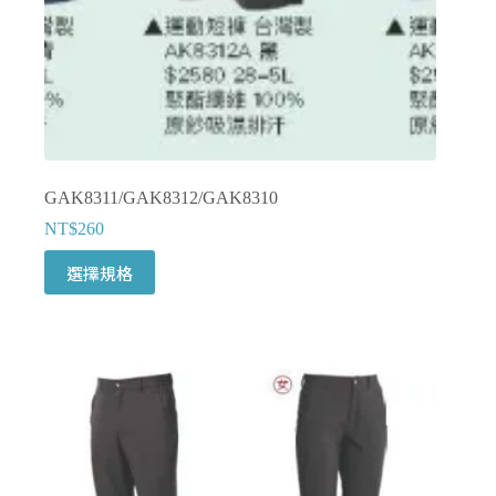
面
選
擇
選
項
GAK8311/GAK8312/GAK8310
NT$
260
此
選擇規格
產
品
有
多
種
款
式。
可