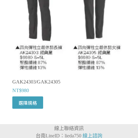
在
產
品
頁
面
選
擇
選
項
GAK24303/GAK24305
NT$
980
此
選擇規格
產
品
有
線上聯絡資訊
多
台南LineID：lieda750
線上諮詢
種