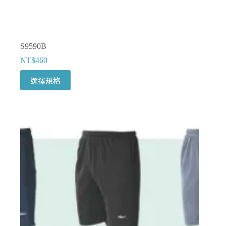
選
項
S9590B
NT$
460
此
選擇規格
產
品
有
多
種
款
式。
可
在
產
品
頁