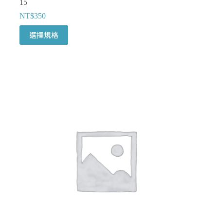
15
NT$
350
此
選擇規格
產
品
有
多
種
款
式。
可
在
產
品
頁
面
選
擇