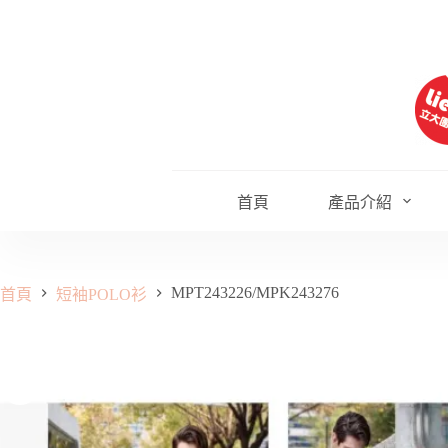
跳
至
主
要
內
容
首頁
產品介紹
MPT243226/MPK243276
首頁
短袖POLO衫