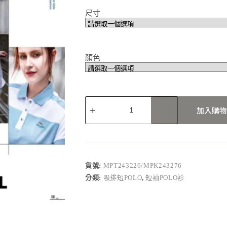
尺寸
顏色
MPT243226/MPK243276
加入購物
數
量
貨號:
MPT243226/MPK243276
分類:
吸排短POLO
,
短袖POLO衫