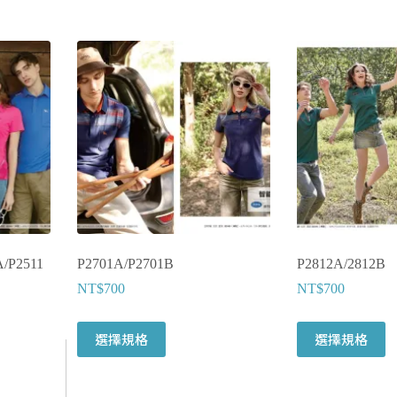
A/P2511
P2701A/P2701B
P2812A/2812B
NT$
700
NT$
700
此
此
選擇規格
選擇規格
產
產
品
品
有
有