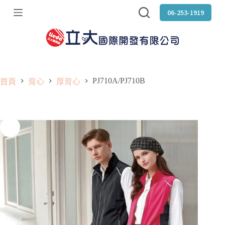
跳
06-253-1919
至
主
要
內
容
PJ710A/PJ710B
首頁
背心
厚背心