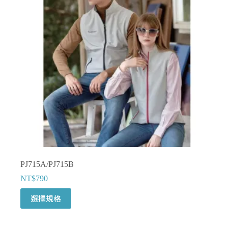
式。
可
在
產
品
頁
面
選
擇
選
項
PJ715A/PJ715B
NT$
790
此
選擇規格
產
品