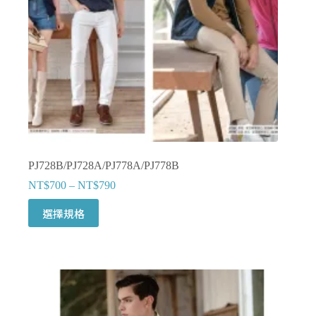
PJ728B/PJ728A/PJ778A/PJ778B
NT$
700
–
NT$
790
此
選擇規格
產
品
有
多
種
款