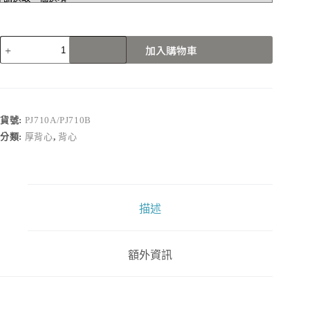
PJ710A/PJ710B
加入購物車
數
量
貨號:
PJ710A/PJ710B
分類:
厚背心
,
背心
描述
額外資訊