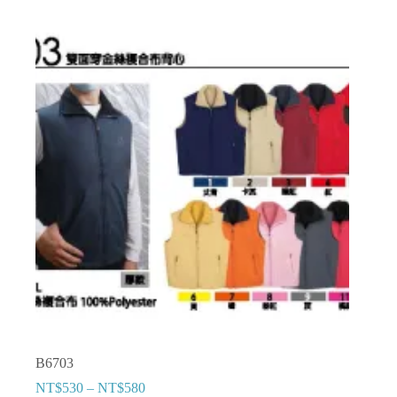
有
多
種
款
式。
可
在
產
品
頁
面
選
擇
選
項
B6703
NT$
530
–
NT$
580