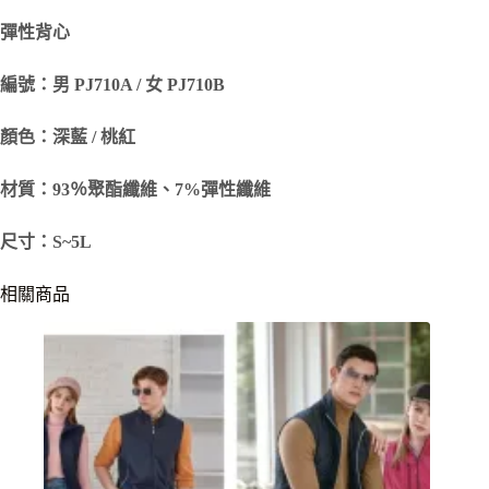
彈性背心
編號：男 PJ710A / 女 PJ710B
顏色：深藍 / 桃紅
材質：93％聚酯纖維、7%彈性纖維
尺寸：S~5L
相關商品