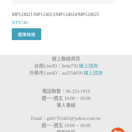
MP124021/MP124023/MP124024/MP124025
NT$
740
此
選擇規格
產
品
有
線上聯絡資訊
多
台南LineID：lieda750
線上諮詢
種
外縣市LineID：aa2554050
線上諮詢
款
式。
可
電話聯繫：06-253-1919
在
週一~週五 10:00 ~ 18:00
產
專人專線
品
頁
Email：
gn01703445@yahoo.com.tw
面
週一~週五 10:00 ~ 18:00
選