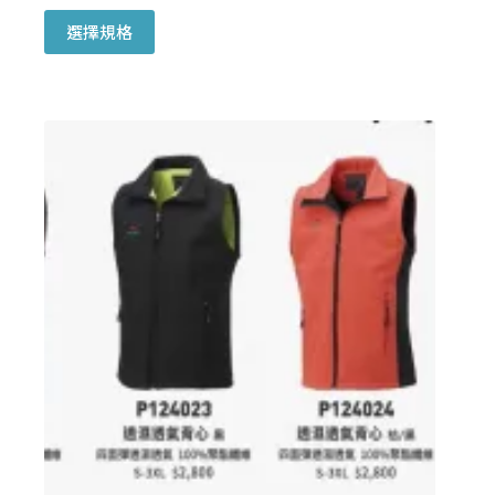
此
選擇規格
產
品
有
多
種
款
式。
可
在
產
品
頁
面
選
擇
選
項