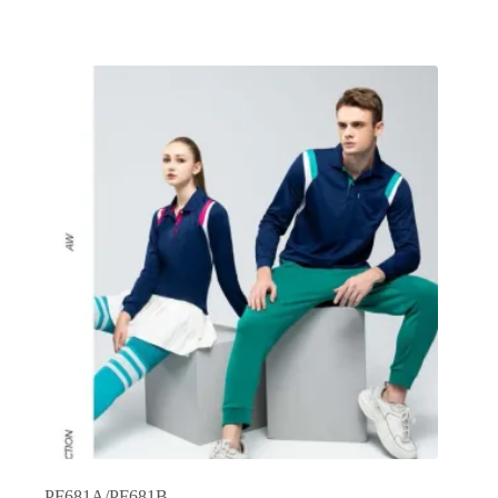
品
有
多
種
款
式。
可
在
產
品
頁
面
選
擇
選
項
PF681A/PF681B