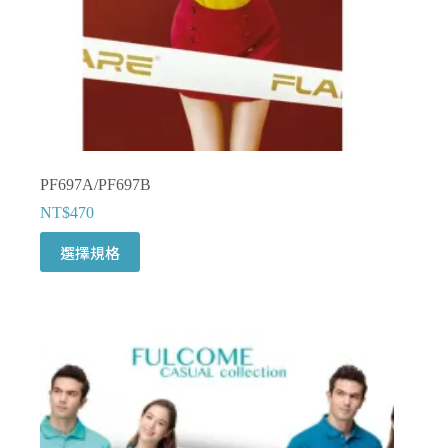
PF697A/PF697B
NT$
470
此
選擇規格
產
品
有
多
種
款
式。
可