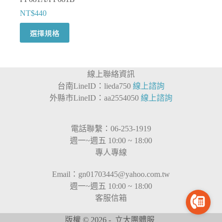
NT$
440
此
選擇規格
產
品
有
線上聯絡資訊
多
台南LineID：lieda750
線上諮詢
種
外縣市LineID：aa2554050
線上諮詢
款
式。
可
電話聯繫：06-253-1919
在
週一~週五 10:00 ~ 18:00
產
專人專線
品
頁
Email：
gn01703445@yahoo.com.tw
面
週一~週五 10:00 ~ 18:00
選
客服信箱
擇
選
版權 © 2026 - 立大團體服