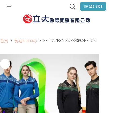
跳
06-253-1919
至
主
要
內
容
FS4672/FS4682/FS4692/FS4702
首頁
長袖POLO衫