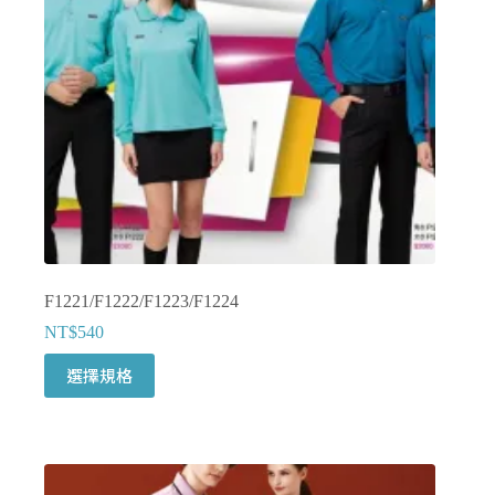
在
產
品
頁
面
選
擇
選
項
F1221/F1222/F1223/F1224
NT$
540
此
選擇規格
產
品
有
多