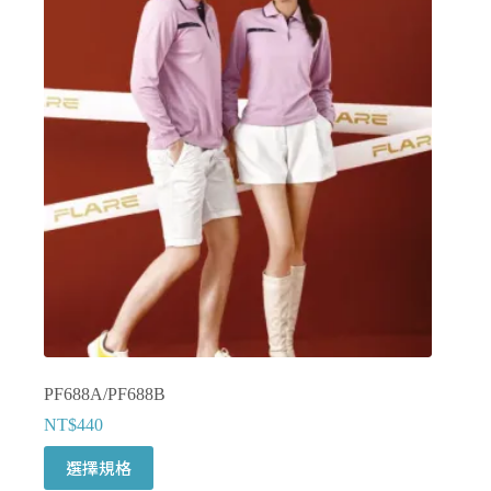
種
款
式。
可
在
產
品
頁
面
選
擇
選
項
PF688A/PF688B
NT$
440
此
選擇規格
產